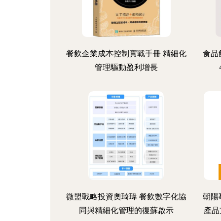
餐飲企業成本控制實戰手冊 精細化
食品
管理驅動盈利增長
微盟戰略投資奧琦瑋 餐飲數字化協
朝陽
同與精細化管理的復蘇啟示
產品