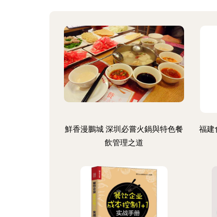
鮮香漫鵬城 深圳必嘗火鍋與特色餐
福建
飲管理之道