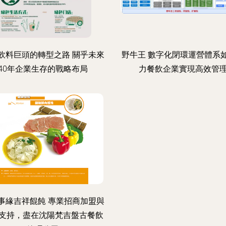
飲料巨頭的轉型之路 關乎未來
野牛王 數字化閉環運營體系
40年企業生存的戰略布局
力餐飲企業實現高效管
事緣吉祥餛飩 專業招商加盟與
支持，盡在沈陽梵吉盤古餐飲