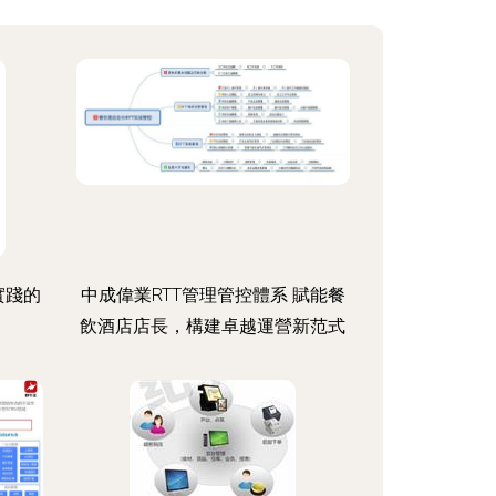
實踐的
中成偉業RTT管理管控體系 賦能餐
飲酒店店長，構建卓越運營新范式