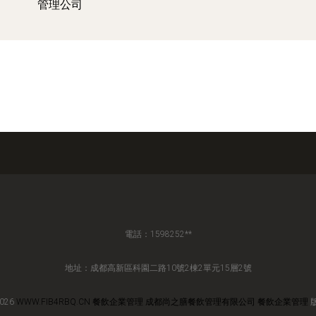
管理公司
電話：1598252**
地址：成都高新區科園二路10號2棟2單元15層2號
2026
WWW.FIB4RBQ.CN
餐飲企業管理
成都尚之膳餐飲管理有限公司
餐飲企業管理