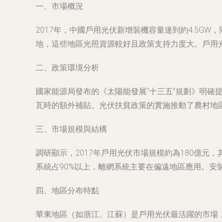
一、市場概況
2017年，中國戶用光伏新增裝機容量達到約4.5G
地，這些地區光照資源較好且政策支持力度大。戶用光
二、政策環境分析
國家能源局發布的《太陽能發展“十三五”規劃》明確提
瓦時的額外補貼。光伏扶貧政策的實施推動了農村地區
三、市場規模與結構
調研顯示，2017年戶用光伏市場規模約為180億
系統占90%以上，離網系統主要在偏遠地區應用。安裝容
四、地區分布特點
華東地區（如浙江、江蘇）是戶用光伏最活躍的市場