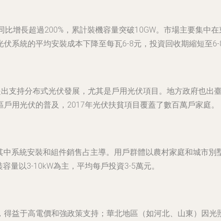
W，同比增長超過200%，累計裝機容量突破10GW。市場主要集
伏系統的平均安裝成本下降至每瓦6-8元，投資回收期縮短至6
出支持分布式光伏發展，尤其是戶用光伏項目。地方政府也出臺了補
戶用光伏的普及，2017年光伏扶貧項目覆蓋了數百萬戶家庭。
元，其中系統安裝和組件銷售占主導。用戶群體以農村家庭和城市別
量以3-10kW為主，平均每戶投資3-5萬元。
，得益于高電價和強政策支持；華北地區（如河北、山東）因光